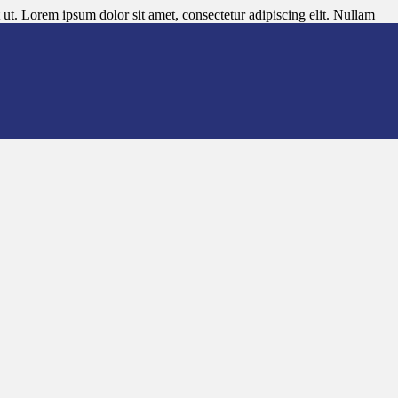
ut. Lorem ipsum dolor sit amet, consectetur adipiscing elit. Nullam
lam non ornare eros.
ut. Lorem ipsum dolor sit amet, consectetur adipiscing elit. Nullam
llam non ornare eros. Ut pharetra ornare lorem, sit amet bibendum