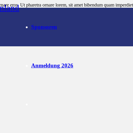
rnare eros. Ut pharetra ornare lorem, sit amet bibendum quam imperdiet 
inland
erdiet ut. Lorem ipsum dolor sit amet, consectetur adipiscing elit. Nul
rnare eros. Ut pharetra ornare lorem, sit amet bibendum quam imperdiet 
erdiet ut. Lorem ipsum dolor sit amet, consectetur adipiscing elit. Nu
Sponsoren
Anmeldung 2026